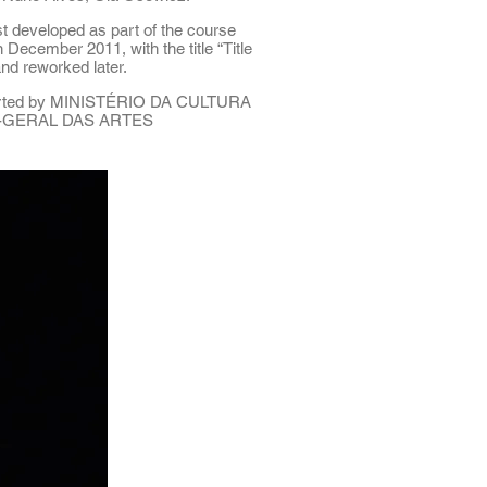
t developed as part of the course
ecember 2011, with the title “Title
and reworked later.
orted by MINISTÉRIO DA CULTURA
-GERAL DAS ARTES