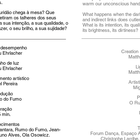
s.
warm our unconscious hand
uridão chega à mesa? Que
What happens when the dark
 retiram os talheres dos seus
and indirect links does cutle
 sua intenção, a sua qualidade, o
What is its intention, its quali
zer, o seu brilho, a sua sujidade?
its brightness, its dirtiness?
e desempenho
Creation
u Ehrlacher
Matth
ho de luz
Li
u Ehrlacher
Matth
ento artístico
Artist
l Pereira
Mig
odução
P
o do Fumo
O Ru
ração
 min.
ecimentos
T
antara, Rumo do Fumo, Jean-
Forum Dança, Espaço A
Nuno Alves, Ola Osowicz.
Christophe Larribe