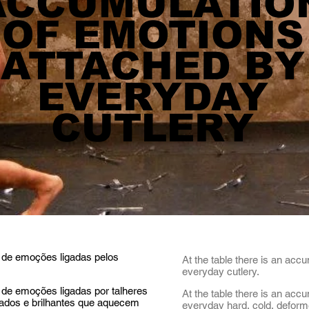
ACCUMULATIO
OF EMOTIONS
ATTACHED BY
EVERYDAY
CUTLERY
de emoções ligadas pelos
At the table there is an acc
everyday cutlery.
e emoções ligadas por talheres
At the table there is an acc
nhados e brilhantes que aquecem
everyday hard, cold, deforme