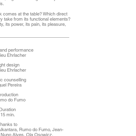
s.
 comes at the table? Which direct
ry take from its functional elements?
ty, its power, its pain, its pleasure,
 and performance
ieu Ehrlacher
ght design
ieu Ehrlacher
ic counselling
uel Pereira
roduction
mo do Fumo
Duration
15 min.
hanks to
lkantara, Rumo do Fumo, Jean-
, Nuno Alves, Ola Osowicz.