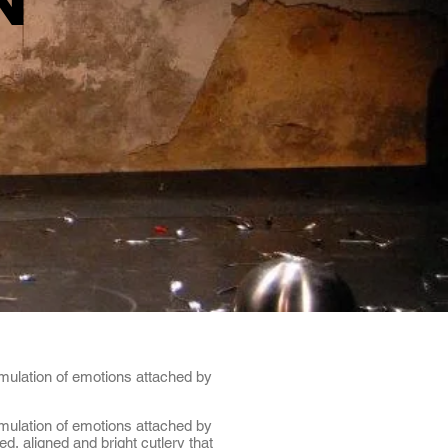
N
umulation of emotions attached by
umulation of emotions attached by
d, aligned and bright cutlery that