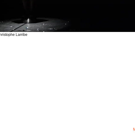
ristophe Larribe
M