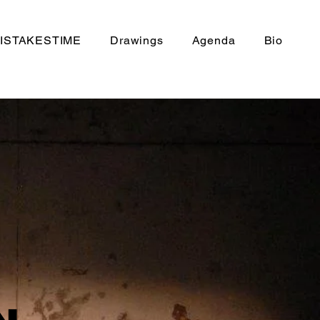
ISTAKESTIME
Drawings
Agenda
Bio
 there is an
on of emotions
 everyday cutlery