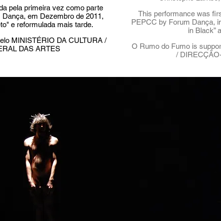
da pela primeira vez como parte
This performance was firs
 Dança, em Dezembro de 2011,
PEPCC by Forum Dança, in D
eto" e reformulada mais tarde.
in Black” 
pelo MINISTÉRIO DA CULTURA /
O Rumo do Fumo is supp
ERAL DAS ARTES
/ DIRECÇÃO