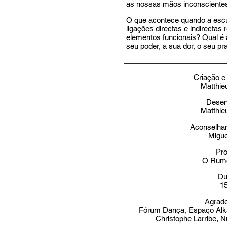
as nossas mãos inconsciente
O que acontece quando a esc
ligações directas e indirectas
elementos funcionais? Qual é a
seu poder, a sua dor, o seu pra
Criação 
Matthie
Desen
Matthie
Aconselham
Migue
Pr
O Rum
Du
15
Agrad
Fórum Dança, Espaço Alk
Christophe Larribe, 