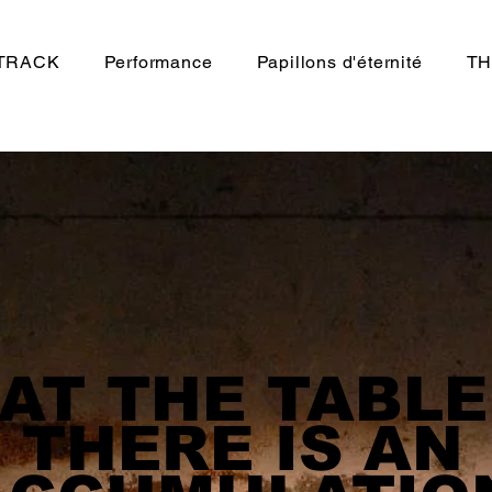
TRACK
Performance
Papillons d'éternité
TH
At the table
accumulati
attached by
AT THE TABLE
THERE IS AN