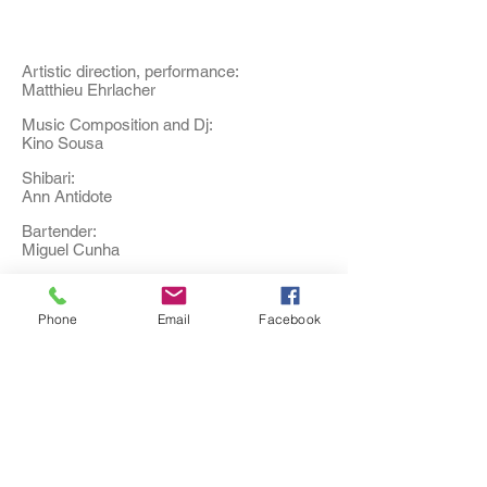
Artistic direction, performance:
Matthieu Ehrlacher
Music Composition and Dj:
Kino Sousa
Shibari:
Ann Antidote
Bartender:
Miguel Cunha
Light Design:
Tiago Gandra
Phone
Email
Facebook
Support and Financial Management:
Agency 25
Production:
Cláudia Teixeira
Production Assistance
:
Daniel dos Reis Nunes